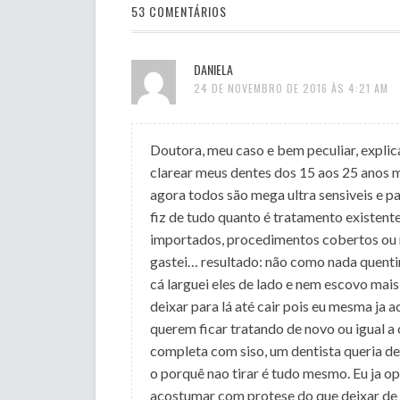
53 COMENTÁRIOS
DANIELA
24 DE NOVEMBRO DE 2016 ÀS 4:21 AM
Doutora, meu caso e bem peculiar, explica
clarear meus dentes dos 15 aos 25 anos 
agora todos são mega ultra sensiveis e pa
fiz de tudo quanto é tratamento existente
importados, procedimentos cobertos ou n
gastei… resultado: não como nada quent
cá larguei eles de lado e nem escovo mai
deixar para lá até cair pois eu mesma ja 
querem ficar tratando de novo ou igual 
completa com siso, um dentista queria dei
o porquê nao tirar é tudo mesmo. Eu ja op
acostumar com protese do que deixar de 