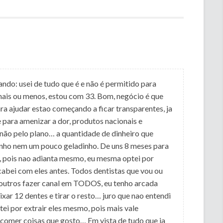
ndo: usei de tudo que é e não é permitido para
mais ou menos, estou com 33. Bom, negócio é que
ra ajudar estao começando a ficar transparentes, ja
 para amenizar a dor, produtos nacionais e
ão pelo plano… a quantidade de dinheiro que
inho nem um pouco geladinho. De uns 8 meses para
s, pois nao adianta mesmo, eu mesma optei por
acabei com eles antes. Todos dentistas que vou ou
a outros fazer canal em TODOS, eu tenho arcada
xar 12 dentes e tirar o resto… juro que nao entendi
tei por extrair eles mesmo, pois mais vale
comer coisas que gosto… Em vista de tudo que ja