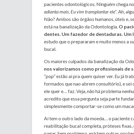
pacientes odontológicos. Ninguém chega no
adianta mais. Eu vim transplantar ele”
. Ah, al
Não? Ambos são órgãos humanos, úteis e, se
está na banalização da Odontologia.
O paci
dentes. Um fazedor de dentaduras. Um l
estudo que o prepararam e muito menos a su
bucal.
Os maiores culpados da banalização da Odon
nos valorizamos como profissionais de 
“pop” estão aí pra quem quiser ver. Eu já tr
formados que nao abrem consultório), e sei 
ele quer e… faz. Veja, não há problema nenhu
acredito que essa pergunta seja parte fund
simplesmente comportar-se como um macaqu
Aí tem o outro lado da moeda… o paciente ca
reabilitação bucal completa, próteses fixas
pagar. Sem problema, existem outras opções