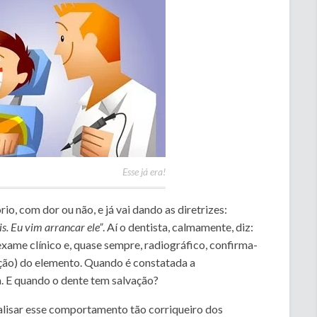
Esse já era!
io, com dor ou não, e já vai dando as diretrizes:
is. Eu vim arrancar ele”
. Aí o dentista, calmamente, diz:
exame clínico e, quase sempre, radiográfico, confirma-
ação) do elemento. Quando é constatada a
a. E quando o dente tem salvação?
nalisar esse comportamento tão corriqueiro dos