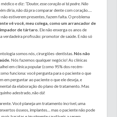
 médico e diz:
“Doutor, esse coração aí tá podre. Não
guém diria, não dá pra comparar dente com coração….
 não estiverem presentes, fazem falta. O problema
ente vê você, meu colega, como um arrancador de
impador de tártaro.
Ele não enxerga os anos de
a verdadeira profissão: promotor de saúde. E não só
tologia somos nós, cirurgiões-dentistas.
Nós não
saúde.
Nós fazemos qualquer negócio! As clínicas
abalhei em clínica popular (como 95% dos recém-
como funciona: você pergunta para o paciente o que
m em perguntar ao paciente o que ele deseja, e
amental da elaboração do plano de tratamento. Mas
inho adestrado, não dá!
rente. Você planeja um tratamento incrível, uma
, enxertos ósseos, implantes… mas o paciente não pode
 mais baratas e igualmente saudáveis a serem