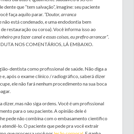
e dente que “tem salvação”, imagine: seu paciente
ocê faça aquilo parar.
“Doutor, arranca
te não está condenado, e uma endodontia bem
, de restauração ou coroa). Você informa isso ao
nheiro pra fazer canal e essas coisas, eu prefiro arrancar”
.
ONDUTA NOS COMENTÁRIOS, LÁ EMBAIXO.
rgião-dentista como profissional de saúde. Não diga a
e e, após o exame clínico / radiográfico, saberá dizer
ocupe, ele não fará nenhum procedimento na sua boca
pagar.
a dizer, mas não siga ordens. Você é um profissional
amento para o seu paciente. A opinião dele é
le lhe pede não combina com o embasamento científico
ão atendê-lo. O paciente que pede pra você extrair
esmo que processa você por
lesão corporal
. E ganha.