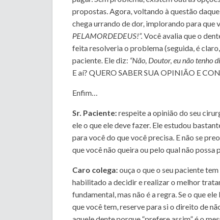
propostas. Agora, voltando à questão daquel
chega urrando de dor, implorando para que v
PELAMORDEDEUS!”.
Você avalia que o den
feita resolveria o problema (seguida, é claro
paciente. Ele diz:
“Não, Doutor, eu não tenho di
E aí? QUERO SABER SUA OPINIÃO E C
Enfim…
Sr. Paciente:
respeite a opinião do seu ciru
ele o que ele deve fazer. Ele estudou bastant
para você do que você precisa. E não se pre
que você não queira ou pelo qual não possa 
Caro colega:
ouça o que o seu paciente tem 
habilitado a decidir e realizar o melhor trat
fundamental, mas não é a regra. Se o que e
que você tem, reserve para si o direito de n
aquele dente porque “prefere assim” é o m