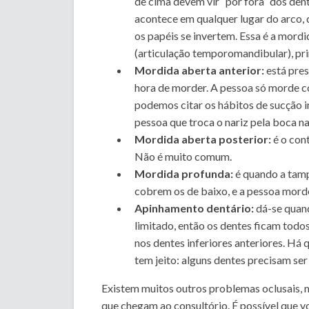
de cima devem vir “por fora” dos de
acontece em qualquer lugar do arco, q
os papéis se invertem. Essa é a mor
(articulação temporomandibular), prin
Mordida aberta anterior:
está pres
hora de morder. A pessoa só morde c
podemos citar os hábitos de sucção in
pessoa que troca o nariz pela boca na
Mordida aberta posterior:
é o con
Não é muito comum.
Mordida profunda:
é quando a tamp
cobrem os de baixo, e a pessoa morde
Apinhamento dentário:
dá-se quand
limitado, então os dentes ficam todo
nos dentes inferiores anteriores. Há
tem jeito: alguns dentes precisam ser
Existem muitos outros problemas oclusais, 
que chegam ao consultório. É possível que v