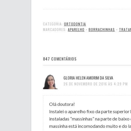
CATEGORIA:
ORTODONTIA
MARCADORES:
APARELHO
•
BORRACHINHAS
•
TRATA
847 COMENTÁRIOS
GLORIA HELEN AMORIM DA SILVA
26 DE NOVEMBRO DE 2016 ÀS 4:29 PM
Olá doutora!
Instalei o aparelho fixo da parte superior
instaladas “massinhas” na parte de baixo
massinha está incomodando muito e do l