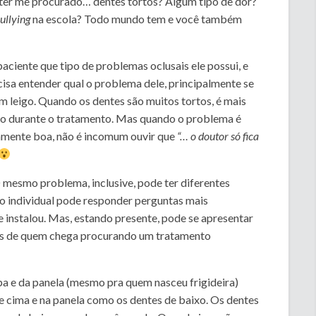
 ter me procurado… dentes tortos? Algum tipo de dor?
ullying
na escola? Todo mundo tem e você também
paciente que tipo de problemas oclusais ele possui, e
cisa entender qual o problema dele, principalmente se
 leigo. Quando os dentes são muitos tortos, é mais
ico durante o tratamento. Mas quando o problema é
ivamente boa, não é incomum ouvir que
“… o doutor só fica
 mesmo problema, inclusive, pode ter diferentes
ção individual pode responder perguntas mais
instalou. Mas, estando presente, pode se apresentar
ns de quem chega procurando um tratamento
pa e da panela (mesmo pra quem nasceu frigideira)
e cima e na panela como os dentes de baixo. Os dentes