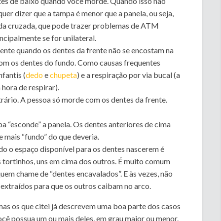
ntes de baixo quando você morde. Quando isso não
uer dizer que a tampa é menor que a panela, ou seja,
dida cruzada, que pode trazer problemas de ATM
cipalmente se for unilateral.
ente quando os dentes da frente não se encostam na
om os dentes do fundo. Como causas frequentes
fantis (
dedo
e
chupeta
) e a respiração por via bucal (a
 hora de respirar).
trário. A pessoa só morde com os dentes da frente.
a “esconde” a panela. Os dentes anteriores de cima
 mais “fundo” do que deveria.
o o espaço disponível para os dentes nascerem é
s tortinhos, uns em cima dos outros. É muito comum
 quem chame de “dentes encavalados”. E às vezes, não
 extraídos para que os outros caibam no arco.
mas os que citei já descrevem uma boa parte dos casos
ocê possua um ou mais deles, em grau maior ou menor.