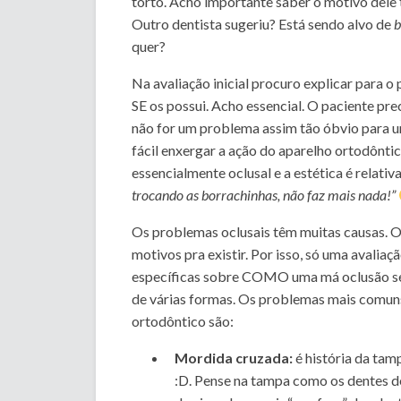
torto. Acho importante saber o motivo dele
Outro dentista sugeriu? Está sendo alvo de
b
quer?
Na avaliação inicial procuro explicar para o 
SE os possui. Acho essencial. O paciente pre
não for um problema assim tão óbvio para um
fácil enxergar a ação do aparelho ortodônt
essencialmente oclusal e a estética é relat
trocando as borrachinhas, não faz mais nada!”
Os problemas oclusais têm muitas causas. O
motivos pra existir. Por isso, só uma avalia
específicas sobre COMO uma má oclusão se 
de várias formas. Os problemas mais comu
ortodôntico são:
Mordida cruzada:
é história da tam
:D. Pense na tampa como os dentes d