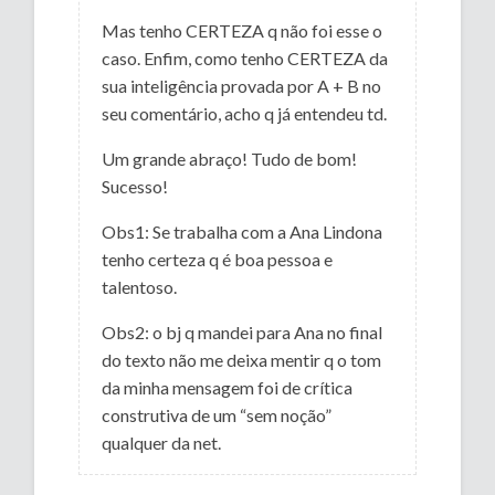
Mas tenho CERTEZA q não foi esse o
caso. Enfim, como tenho CERTEZA da
sua inteligência provada por A + B no
seu comentário, acho q já entendeu td.
Um grande abraço! Tudo de bom!
Sucesso!
Obs1: Se trabalha com a Ana Lindona
tenho certeza q é boa pessoa e
talentoso.
Obs2: o bj q mandei para Ana no final
do texto não me deixa mentir q o tom
da minha mensagem foi de crítica
construtiva de um “sem noção”
qualquer da net.