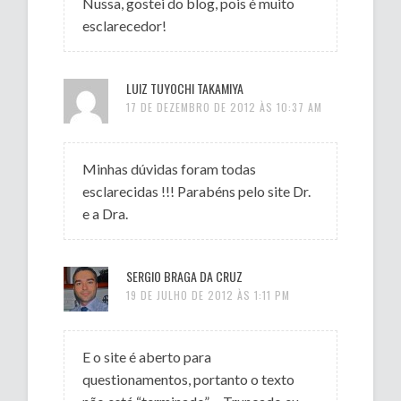
Nussa, gostei do blog, pois é muito
esclarecedor!
LUIZ TUYOCHI TAKAMIYA
17 DE DEZEMBRO DE 2012 ÀS 10:37 AM
Minhas dúvidas foram todas
esclarecidas !!! Parabéns pelo site Dr.
e a Dra.
SERGIO BRAGA DA CRUZ
19 DE JULHO DE 2012 ÀS 1:11 PM
E o site é aberto para
questionamentos, portanto o texto