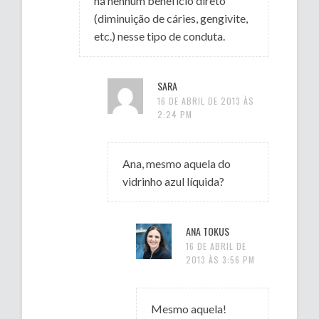
há nenhum benefício direto
(diminuição de cáries, gengivite,
etc.) nesse tipo de conduta.
SARA
16 DE ABRIL DE 2013 ÀS
2:24 PM
Ana, mesmo aquela do
vidrinho azul líquida?
ANA TOKUS
16 DE ABRIL DE
2013 ÀS 3:56 PM
Mesmo aquela!