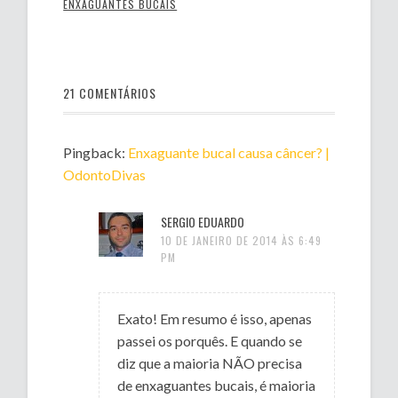
ENXAGUANTES BUCAIS
21 COMENTÁRIOS
Pingback:
Enxaguante bucal causa câncer? |
OdontoDivas
SERGIO EDUARDO
10 DE JANEIRO DE 2014 ÀS 6:49
PM
Exato! Em resumo é isso, apenas
passei os porquês. E quando se
diz que a maioria NÃO precisa
de enxaguantes bucais, é maioria