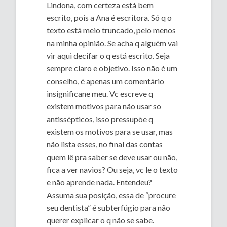
Lindona, com certeza está bem
escrito, pois a Ana é escritora. Só q o
texto está meio truncado, pelo menos
na minha opinião. Se acha q alguém vai
vir aqui decifar o q está escrito. Seja
sempre claro e objetivo. Isso não é um
conselho, é apenas um comentário
insignificane meu. Vc escreve q
existem motivos para não usar so
antissépticos, isso pressupõe q
existem os motivos para se usar, mas
não lista esses, no final das contas
quem lê pra saber se deve usar ou não,
fica a ver navios? Ou seja, vc le o texto
e não aprende nada. Entendeu?
Assuma sua posição, essa de “procure
seu dentista” é subterfúgio para não
querer explicar o q não se sabe.