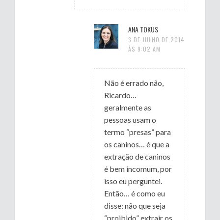
ANA TOKUS
3 DE JULHO DE 2014
ÀS 9:02 AM
Não é errado não,
Ricardo…
geralmente as
pessoas usam o
termo “presas” para
os caninos… é que a
extração de caninos
é bem incomum, por
isso eu perguntei.
Então… é como eu
disse: não que seja
“proibido” extrair os