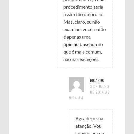
procedimento seria
assim tão doloroso.
Mas, claro, eu não
examinei você, então
é apenas uma
opinião baseada no
que é mais comum,
não nas exceções.
RICARDO
3 DE JULHO
DE 2014 ÀS
9:24 AM
Agradeço sua
atenção. Vou
conversar com