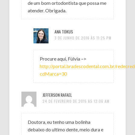
de um bom ortodontista que possa me
atender. Obrigada.
ANA TOKUS
3 DE JUNHO DE 2016 ÀS 11:25 PM
Procure aqui, Fúlvia –>
http://portal.bradescodental.com.br/redecre
cdMarca=30
JEFFERSON RAFAEL
24 DE FEVEREIRO DE 2015 ÀS 12:06 AM
Doutora, eu tenho uma bolinha
debaixo do ultimo dente, meio dura e