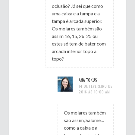
oclusão? Já sei que como
uma caixa e a tampa e a
tampa é arcada superior.
Os molares também são
assim 16, 15, 26, 25 ou
estes só tem de bater com
arcada inferior topo a
topo?
ANA TOKUS
14 DE FEVEREIRO DE
2016 ÀS 10:00 AM
Os molares também
são assim, Salomé…
como a caixa e a