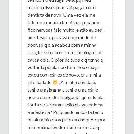
marido disse q não vai pagar outro
dentista de novo. Uma vez ela me
falou um monte de coisa pq quando
fico nervosa falo muito, então eu pedi
anestesia pq estava com medo de
doer, só q ela acabou com a minha
raça, hj eu tenho q ir na psicóloga por
causa dela. O pior de tudo e q tenho q
voltar lá pq ela não terminou e eu já
estou com cáries de novo, pra minha
infelicidade
. A minha dúvida é:
tenho amálgama e tenho uma cárie
nesse dente de amálgama, quando ela
for fazer a restauração ela vai colocar
a anestesia? Pq quando encosta ferro
ou alumínio da aquele dá choque, q pra
mim e a morte, dói muito msm. Só q