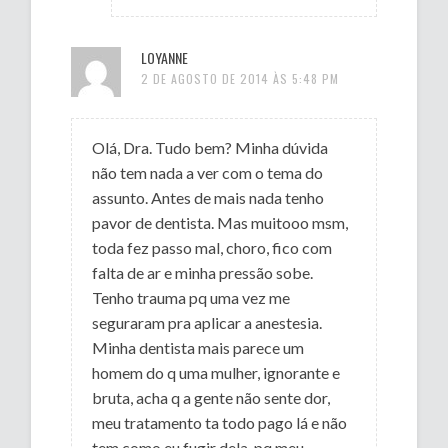
LOYANNE
2 DE AGOSTO DE 2014 ÀS 5:48 PM
Olá, Dra. Tudo bem? Minha dúvida
não tem nada a ver com o tema do
assunto. Antes de mais nada tenho
pavor de dentista. Mas muitooo msm,
toda fez passo mal, choro, fico com
falta de ar e minha pressão sobe.
Tenho trauma pq uma vez me
seguraram pra aplicar a anestesia.
Minha dentista mais parece um
homem do q uma mulher, ignorante e
bruta, acha q a gente não sente dor,
meu tratamento ta todo pago lá e não
tem como eu fugir dela, pq meu