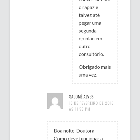
o rapaz e
talvez até
pegar uma
segunda
opinião em
outro
consultório.
Obrigado mais
uma vez.
SALOMÉ ALVES
13 DE FEVEREIRO DE 2016
ÀS 11:55 PM
Boa noite, Doutora
Como deve funcionar a