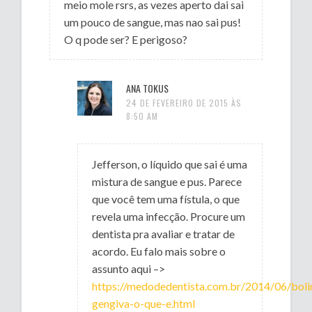
meio mole rsrs, as vezes aperto dai sai
um pouco de sangue, mas nao sai pus!
O q pode ser? E perigoso?
ANA TOKUS
24 DE FEVEREIRO DE 2015 ÀS
8:50 AM
Jefferson, o líquido que sai é uma
mistura de sangue e pus. Parece
que você tem uma fístula, o que
revela uma infecção. Procure um
dentista pra avaliar e tratar de
acordo. Eu falo mais sobre o
assunto aqui –>
https://medodedentista.com.br/2014/06/boli
gengiva-o-que-e.html