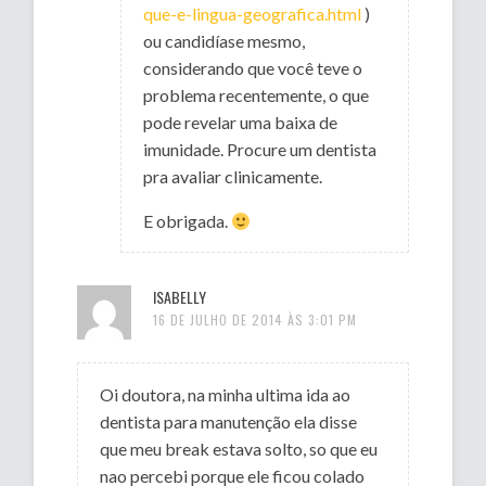
que-e-lingua-geografica.html
)
ou candidíase mesmo,
considerando que você teve o
problema recentemente, o que
pode revelar uma baixa de
imunidade. Procure um dentista
pra avaliar clinicamente.
E obrigada.
ISABELLY
16 DE JULHO DE 2014 ÀS 3:01 PM
Oi doutora, na minha ultima ida ao
dentista para manutenção ela disse
que meu break estava solto, so que eu
nao percebi porque ele ficou colado