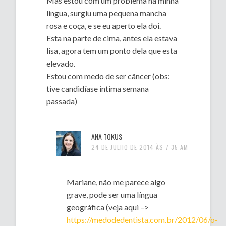
Mas estou com um problema na minha
lingua, surgiu uma pequena mancha
rosa e coça, e se eu aperto ela doi.
Esta na parte de cima, antes ela estava
lisa, agora tem um ponto dela que esta
elevado.
Estou com medo de ser câncer (obs:
tive candidíase intima semana
passada)
ANA TOKUS
24 DE JULHO DE 2014 ÀS 7:35 AM
Mariane, não me parece algo
grave, pode ser uma língua
geográfica (veja aqui –>
https://medodedentista.com.br/2012/06/o-