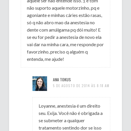
aquele ser não entende isso. ;( e tbm
não suporto aquele motorzinho, pq e
agoniante e minhas cáries estão rasas,
só q não abro mao da anestesia no
dente com amálgama pq dói muito! E
se eu for pedir a anestesia de novo ela
vai dar na minha cara, me responde por
favorzinho, preciso q alguém q
entenda, me ajude!
ANA TOKUS
5 DE AGOSTO DE 2014 ÀS 8:18 AM
Loyanne, anestesia é um direito
seu. Exija. Você não é obrigada a
se submeter a qualquer
tratamento sentindo dor se isso