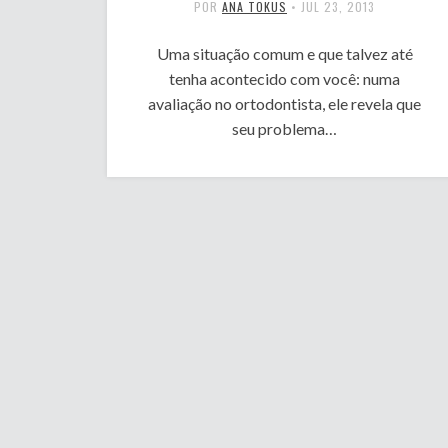
POR
ANA TOKUS
•
JUL 23, 2013
Uma situação comum e que talvez até
tenha acontecido com você: numa
avaliação no ortodontista, ele revela que
seu problema…